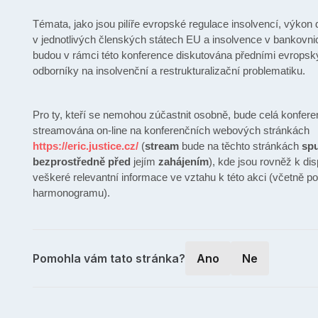
Témata, jako jsou pilíře evropské regulace insolvencí, výkon
v jednotlivých členských státech EU a insolvence v bankovnic
budou v rámci této konference diskutována předními evrops
odborníky na insolvenční a restrukturalizační problematiku.
Pro ty, kteří se nemohou zúčastnit osobně, bude celá konfer
streamována on-line na konferenčních webových stránkách
https://eric.justice.cz/
(
stream
bude na těchto stránkách
sp
bezprostředně
před
jejím
zahájením
), kde jsou rovněž k dis
veškeré relevantní informace ve vztahu k této akci (včetně 
harmonogramu).
Pomohla vám tato stránka?
Ano
Ne