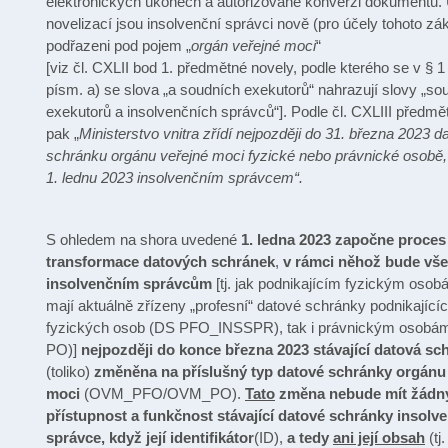
elektronických úkonech a autorizované konverzi dokumentů
novelizací jsou insolvenční správci nově (pro účely tohoto zá
podřazeni pod pojem „
orgán veřejné moci
“
[viz čl. CXLII bod 1. předmětné novely, podle kterého se v § 1
písm. a) se slova „a soudních exekutorů“ nahrazují slovy „so
exekutorů a insolvenčních správců“]. Podle čl. CXLIII předmě
pak „
Ministerstvo vnitra zřídí nejpozději do 31. března 2023 d
schránku orgánu veřejné moci fyzické nebo právnické osobě, 
1. lednu 2023 insolvenčním správcem“.
S ohledem na shora uvedené
1. ledna 2023 započne proces
transformace datových schránek
,
v rámci něhož bude vš
insolvenčním správcům
[tj. jak podnikajícím fyzickým osob
mají aktuálně zřízeny „profesní“ datové schránky podnikající
fyzických osob (DS PFO_INSSPR), tak i právnickým osobá
PO)]
nejpozději do konce března 2023 stávající datová sc
(toliko)
změněna na příslušný typ datové schránky orgánu
moci
(OVM_PFO/OVM_PO).
Tato
změna nebude mít žádný
přístupnost a funkčnost stávající datové schránky insolv
správce, když její identifikátor
(ID),
a tedy
ani její obsah
(t