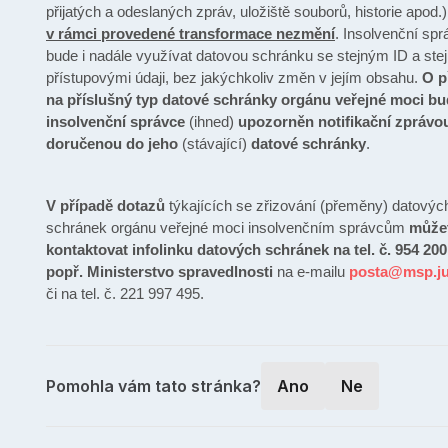
přijatých a odeslaných zpráv, uložiště souborů, historie apod.
v rámci provedené transformace nezmění
. Insolvenční spr
bude i nadále využívat datovou schránku se stejným ID a ste
přístupovými údaji, bez jakýchkoliv změn v jejím obsahu.
O p
na příslušný typ datové schránky orgánu veřejné moci b
insolvenční správce
(ihned)
upozorněn notifikační zprávo
doručenou do jeho
(stávající)
datové schránky
.
V případě dotazů
týkajících se zřizování (přeměny) datovýc
schránek orgánu veřejné moci insolvenčním správcům
může
kontaktovat infolinku datových schránek na tel. č. 954 200
popř. Ministerstvo spravedlnosti
na e-mailu
posta@msp.ju
či na tel. č. 221 997 495.
Pomohla vám tato stránka?
Ano
Ne