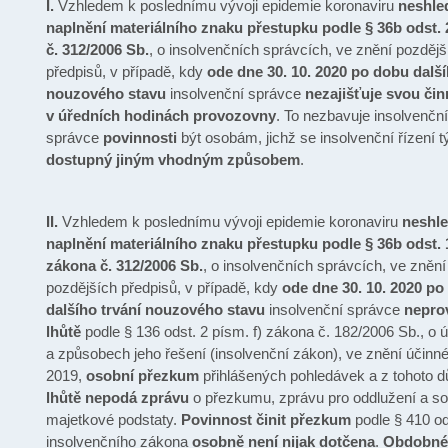
I.
Vzhledem k poslednímu vývoji epidemie koronaviru
neshle
naplnění materiálního znaku přestupku podle § 36b odst.
č. 312/2006 Sb.
, o insolvenčních správcích, ve znění pozdějš
předpisů, v případě, kdy
ode dne 30. 10. 2020 po dobu další
nouzového stavu
insolvenční správce
nezajišťuje svou čin
v úředních hodinách provozovny
. To nezbavuje insolvenčn
správce
povinnosti
být osobám, jichž se insolvenční řízení t
dostupný jiným vhodným způsobem
.
II.
Vzhledem k poslednímu vývoji epidemie koronaviru
neshl
naplnění materiálního znaku přestupku podle
§ 36b odst. 
zákona č. 312/2006 Sb.
, o insolvenčních správcích, ve znění
pozdějších předpisů, v případě, kdy
ode dne 30. 10. 2020 po
dalšího trvání nouzového stavu
insolvenční správce
nepro
lhůtě
podle § 136 odst. 2 písm. f) zákona č. 182/2006 Sb., o 
a způsobech jeho řešení (insolvenční zákon), ve znění účinné
2019,
osobní přezkum
přihlášených pohledávek a z tohoto 
lhůtě nepodá zprávu
o přezkumu, zprávu pro oddlužení a so
majetkové podstaty.
Povinnost činit přezkum
podle § 410 od
insolvenčního zákona
osobně není nijak dotčena
.
Obdobné