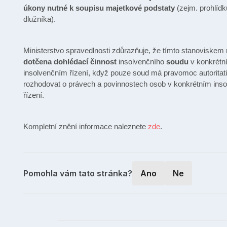
úkony nutné k soupisu majetkové podstaty
(zejm. prohlídk
dlužníka).
Ministerstvo spravedlnosti zdůrazňuje, že tímto stanoviskem
dotčena dohlédací činnost
insolvenčního
soudu
v konkrétn
insolvenčním řízení, když pouze soud má pravomoc autoritat
rozhodovat o právech a povinnostech osob v konkrétním ins
řízení.
Kompletní znění informace naleznete
zde
.
Pomohla vám tato stránka?
Ano
Ne