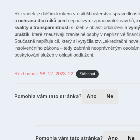
Rozsudek je dalším krokem v úsilí Ministerstva spravedlnosti
o
ochranu dlužníků
před nepoctivými zpracovateli návrhů,
z
kvality a transparentnosti
služeb v oblasti oddlužení a
vymý
praktik
, které zneužívají zranitelné osoby v nepříznivé finančn
Současně naplňuje cíl, který si vytyčila tzv. „akreditační novel
insolvenčního zákona – tedy zabránit neoprávněným osobám
poskytování služeb v oblasti oddlužení.
Rozhodnuti_9A_27_2023_22
Stáhnout
Pomohla vám tato stránka?
Ano
Ne
Pomohla vám tato stránka?
Ano
Ne