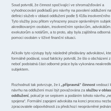
Soud potvrdil, že činnost spočívající ve shromažďování a
vyhodnocování podkladů pro návrhy na povolení oddlužení na
definici služeb v oblasti oddlužení podle § 418a insolvenčníh
Tyto služby jsou přitom vyhrazeny pouze oprávněným subjekt
akreditovaným osobám, insolvenčním správcům, advokátům
exekutorům a notářům, a to proto, aby byla zajištěna odborná
pomoci osobám v tíživé finanční situaci.
Ačkoliv tyto výstupy byly následně předávány advokátovi, kt
formálně podával, soud fakticky potvrdil, že šlo o obcházení 
neboť podstatná část odborné práce byla vykonána neakred
subjektem.
Rozhodnutí tak potvrzuje, že
i „přípravná“ činnost
vedoucí 
návrhu na oddlužení musí být považována za
službu v oblas
oddlužení
, pokud je se sepisem a podáním tohoto návrhu „n
spojena“. Formální zapojení advokáta na konci procesu nezb
zpracovatele odpovědnosti za předchozí neoprávněné jednání