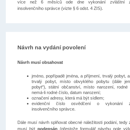
více než 6 měsíců ode dne vykonání zvláštní 
insolvenčního správce (vizte § 6 odst. 4 ZIS).
Návrh na vydání povolení
Návrh musí obsahovat
jméno, popřípadě jména, a příjmení, trvalý pobyt, a
trvalý pobyt, místo obvyklého pobytu (dále jen
pobyt“), státní občanství, místo narození, rodné 
nemá-li rodné číslo, datum narození;
označení adresy, která má být sídlem;
evidenční číslo osvědčení o vykonání z
insolvenčního správce.
Dále musí návrh splňovat obecné náležitosti podání, tedy
musí být
podepsán
(přestože formulář návrhu pole vý