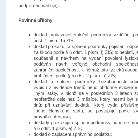
podpis neobsahuje).
Povinné přílohy
doklad prokazující splnění podmínky vzdělání p
odst. 1 písm. b) ZIS;
doklad prokazující splnění podmínky pojištění odpo
za škodu podle § 6 odst. 1 písm. f) ZIS; to neplatí, je
současně s návrhem na vydání povolení fyzick
podáván návrh veřejné obchodní společnos
zahraniční společnosti, k němuž tato fyzická osoba p
prohlášení podle § 5 odst. 2 písm. a) ZIS;
doklad o splnění podmínky bezúhonnosti odpov
výpisu z evidence trestů nebo obdobné evidenc
jinými státy, v nichž se v posledních 3 letech z
nepřetržitě déle než 3 měsíce, který nesmí být s
dnů; při uznávání dokladu, který vydal přísluš
jiného členského státu, se postupuje podle zv
právního předpisu;
doklady prokazující splnění podmínky odborné pra
§ 6 odst. 1 písm. e) ZIS;
doklad o zaplacení správního poplatku;