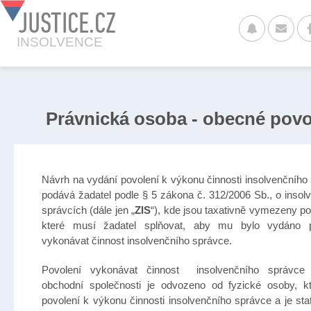
JUSTICE.CZ
INSOLVENCE
Právnická osoba - obecné povo
Návrh na vydání povolení k výkonu činnosti insolvenčního
podává žadatel podle § 5 zákona č. 312/2006 Sb., o insol
správcích (dále jen „
ZIS
“), kde jsou taxativně vymezeny p
které musí žadatel splňovat, aby mu bylo vydáno p
vykonávat činnost insolvenčního správce.
Povolení vykonávat činnost insolvenčního správce 
obchodní společnosti je odvozeno od fyzické osoby, k
povolení k výkonu činnosti insolvenčního správce a je sta