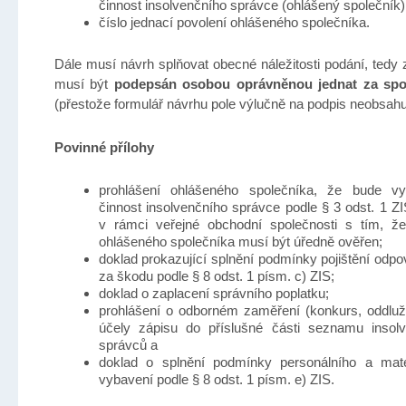
činnost insolvenčního správce (ohlášený společník)
číslo jednací povolení ohlášeného společníka.
Dále musí návrh splňovat obecné náležitosti podání, tedy
musí být
podepsán
osobou oprávněnou jednat za spo
(přestože formulář návrhu pole výlučně na podpis neobsahu
Povinné přílohy
prohlášení ohlášeného společníka, že bude vy
činnost insolvenčního správce podle § 3 odst. 1 Z
v rámci veřejné obchodní společnosti s tím, ž
ohlášeného společníka musí být úředně ověřen;
doklad prokazující splnění podmínky pojištění odpo
za škodu podle § 8 odst. 1 písm. c) ZIS;
doklad o zaplacení správního poplatku;
prohlášení o odborném zaměření (konkurs, oddluž
účely zápisu do příslušné části seznamu insol
správců a
doklad o splnění podmínky personálního a mate
vybavení podle § 8 odst. 1 písm. e) ZIS.