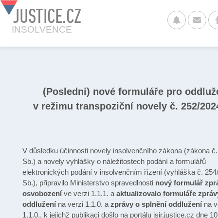
JUSTICE.CZ
INSOLVENCE
(Poslední) nové formuláře pro oddluž
v režimu transpoziční novely č. 252/202
V důsledku účinnosti novely insolvenčního zákona (zákona č
Sb.) a novely vyhlášky o náležitostech podání a formulářů
elektronických podání v insolvenčním řízení (vyhláška č. 254
Sb.), připravilo Ministerstvo spravedlnosti
nový formulář zpr
osvobození
ve verzi 1.1.1. a
aktualizovalo formuláře
zpráv
oddlužení
na verzi 1.1.0. a
zprávy o splnění oddlužení
na v
1.1.0., k jejichž publikaci došlo na portálu isir.justice.cz dne 10