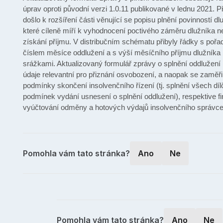
úprav oproti původní verzi 1.0.11 publikované v lednu 2021. 
došlo k rozšíření části věnující se popisu plnění povinností d
které cíleně míří k vyhodnocení poctivého záměru dlužníka ne
získání příjmu. V distribučním schématu přibyly řádky s poř
číslem měsíce oddlužení a s výší měsíčního příjmu dlužníka
srážkami. Aktualizovaný formulář zprávy o splnění oddlužení p
údaje relevantní pro přiznání osvobození, a naopak se zaměři
podmínky skončení insolvenčního řízení (tj. splnění všech díl
podmínek vydání usnesení o splnění oddlužení), respektive fi
vyúčtování odměny a hotových výdajů insolvenčního správc
Pomohla vám tato stránka?
Ano
Ne
Pomohla vám tato stránka?
Ano
Ne