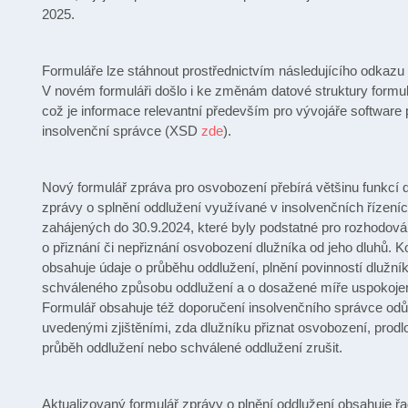
2025.
Formuláře lze stáhnout prostřednictvím následujícího odkazu 
V novém formuláři došlo i ke změnám datové struktury formu
což je informace relevantní především pro vývojáře software 
insolvenční správce (XSD
zde
).
Nový formulář zpráva pro osvobození přebírá většinu funkcí
zprávy o splnění oddlužení využívané v insolvenčních řízení
zahájených do 30.9.2024, které byly podstatné pro rozhodov
o přiznání či nepřiznání osvobození dlužníka od jeho dluhů. 
obsahuje údaje o průběhu oddlužení, plnění povinností dlužní
schváleného způsobu oddlužení a o dosažené míře uspokojení
Formulář obsahuje též doporučení insolvenčního správce od
uvedenými zjištěními, zda dlužníku přiznat osvobození, prodlo
průběh oddlužení nebo schválené oddlužení zrušit.
Aktualizovaný formulář zprávy o plnění oddlužení obsahuje řa