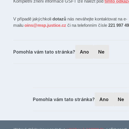
Kompletní znění informace GSFT lze nalézt pod
tímto odka
V případě jakýchkoli
dotazů
nás neváhejte kontaktovat na e-
mailu
oins@msp.justice.cz
či na telefonním čísle
221 997 4
Pomohla vám tato stránka?
Ano
Ne
Pomohla vám tato stránka?
Ano
Ne