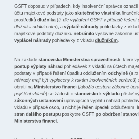
GSFT doposud v případech, kdy insolvenční správce označil p
účtu majetkové podstaty jako
skutečného vlastníka
finanční
prostředků
dlužníka
(
tj. dle vyjádření GSFT v případě řešení
dlužníka oddlužením
), a
výplatě náhrady
pohledávky z vklad
majetkové podstaty dlužníku
nebránilo
výslovné zákonné us
vyplácel náhrady
pohledávky z vkladu
dlužníkům
.
Na základě
stanoviska Ministerstva spravedlnosti
, které v
postup výplaty náhrad
pohledávek z vkladů na účtech maje
podstaty v případě řešení úpadku oddlužením
odchylně
(
a to
náhrady mají být vyplaceny k rukám insolvenčních správců
)
obrátil na
Ministerstvo financí
(
jakožto gestora zákonné úpr
pojištění vkladů
) se žádostí o
stanovisko
k
výkladu
příslušn
zákonných ustanovení
upravujících výplatu náhrad pohledá
vkladů v případě osob, u nichž je řešen úpadek oddlužením. 
stran
dalšího postupu
poskytne GSFT
po obdržení stanov
Ministerstva financí
.