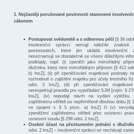
1. Nejčastěji porušované povinnosti stanovené insolvenč
zákonem
Postupovat svědomitě a s odbornou péčí
[§ 36 odst
insolvenční správci nemají náležité znalost
povinnostech, které jim ukládá insolvenční
neseznamují se dostatečně se všemi důležitými inf
podklady, např. (i) zpeněží jako mimořádný příje
dlužníka, který není mimořádným příjmem [§ 412 ods
b) InsZ], (ii) při zpeněžování majetkové podstaty ne
rozhodnutí o zajištění majetku pro účely trestního ří
odst. 3 InsZ], (iii) při zpeněžování majetkové
nerespektují pravidla pro vypořádání SJM [zejm. § 27
InsZ], (iv) nepodají návrh na vydání výtěžku 
zajištěnému věřiteli po nepřiměřeně dlouhou dobu [§ 2
ve spojení s § 5 písm. a) InsZ] či (v) nevydaj
zpeněžení zajištěnému věřiteli přes existenci pr
usnesení soudu [§ 298 odst. 2 InsZ].
Osobní účast na přezkumném jednání s dlužní
odst. 2 InsZ] – insolvenční správci se nechávají zast