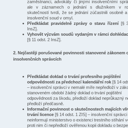
zaměstnanci, advokáty či jinými insolvenčními sprá
ale v záznamech o jednání s dlužníkem v ro
skutečností tvrdí, že se jednání zúčastnili osobně a
insolvenční soud v omyl.
Předkládat pravidelně zprávy o stavu řízení
[§ 
InsZ].
Vyhovět výzvám soudů vydaným v rámci dohlédací
[§ 11 odst. 2 InsZ].
2. Nejčastěji porušované povinnosti stanovené zákonem 
insolvenčních správcích
Předkládat doklad o trvání profesního pojištění
odpovědnosti za předchozí kalendářní rok
[§ 14 od
– insolvenční správci v nemalé míře nepředloží v zá
stanoveném období žádný doklad o trvání pojištění
odpovědnosti za škodu, předloží doklad neprůkazný ne
předloží předčasně.
Informační povinnost o skutečnostech majících vli
trvání licence
[§ 14 odst. 1 ZIS] – insolvenční správci
neinformují ministerstvo o existenci trestního stíhání
proti nim či nepředloží ověřenou kopii dokladu o bezp