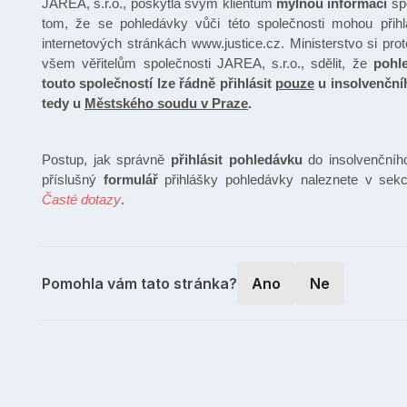
JAREA, s.r.o., poskytla svým klientům
mylnou informaci
sp
tom, že se pohledávky vůči této společnosti mohou přih
internetových stránkách www.justice.cz. Ministerstvo si prot
všem věřitelům společnosti JAREA, s.r.o., sdělit, že
pohl
touto společností lze řádně přihlásit
pouze
u insolvenční
tedy u
Městského soudu v Praze
.
Postup, jak správně
přihlásit pohledávku
do insolvenčního
příslušný
formulář
přihlášky pohledávky naleznete v sek
Časté dotazy
.
Pomohla vám tato stránka?
Ano
Ne