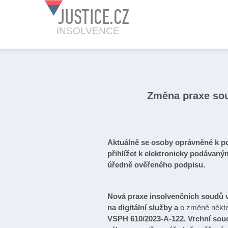
JUSTICE.CZ
INSOLVENCE
Změna praxe sou
Aktuálně se osoby oprávněné k pos
přihlížet k elektronicky podávan
úředně ověřeného podpisu.
Nová praxe insolvenčních soudů vy
na digitální služby a
o změně někte
VSPH 610/2023-A-122. Vrchní soud