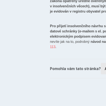
zákona opatřeny úředně ověřeným 
v insolvenčních věcech), musí bý
je evidován v registru obyvatel pr
Pro přijetí insolvenčního návrhu 
datové schránky (e-mailem s el. 
elektronickým podpisem evidovaný
nevíte jak na to, podrobný
návod na
113
.
Pomohla vám tato stránka?