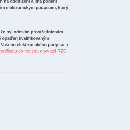
h na oddlužení a jiná podání
ným elektronickým podpisem, který
 že byl odeslán prostřednictvím
ě opatřen kvalifikovaným
t Vašeho elektronického podpisu
a
certifikatu-do-registru-obyvatel-RZC-