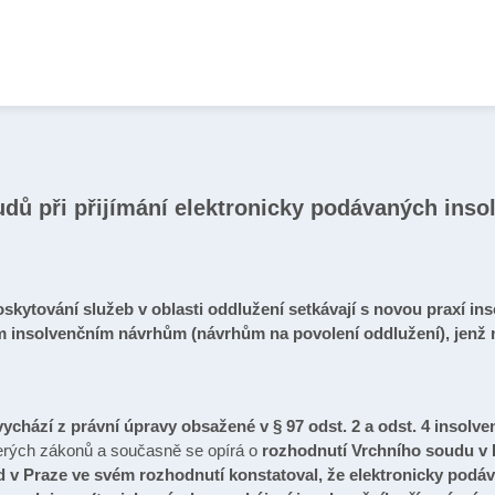
dů při přijímání elektronicky podávaných inso
kytování služeb v oblasti oddlužení setkávají s novou praxí ins
ým insolvenčním návrhům (návrhům na povolení oddlužení), jenž n
chází z právní úpravy obsažené v § 97 odst. 2 a odst. 4 insolv
rých zákonů a současně se opírá o
rozhodnutí Vrchního soudu v Pra
 v Praze ve svém rozhodnutí konstatoval, že elektronicky podáva