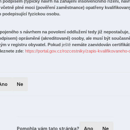
podpisem (typicky návrh na zahájení insolvenčního řízení, návr
t včetně plné moci (pověření zaměstnance) opatřeny kvalifikova
o podepisující fyzickou osobu.
spojeného s návrhem na povolení oddlužení tedy již nepostačuje,
podpisem) oprávněné (akreditované) osoby, ale musí být současn
m v registru obyvatel.
Pokud
ještě
nemáte zaevidován certifiká
leznete zde
:
https://portal.gov.cz/rozcestniky/zapis-kvalifikovaneho-
Ano
Ne
Pomohla vám tato stránka?
Ano
Ne