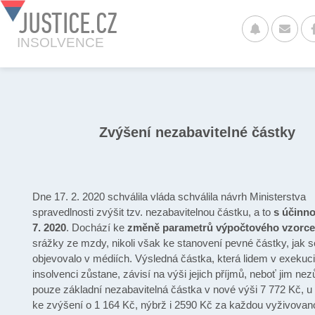
JUSTICE.CZ
INSOLVENCE
Zvýšení nezabavitelné částky
Dne 17. 2. 2020 schválila vláda schválila návrh Ministerstva
spravedlnosti zvýšit tzv. nezabavitelnou částku, a to
s účinno
7. 2020
. Dochází ke
změně parametrů výpočtového vzorce
srážky ze mzdy, nikoli však ke stanovení pevné částky, jak 
objevovalo v médiích. Výsledná částka, která lidem v exekuc
insolvenci zůstane, závisí na výši jejich příjmů, neboť jim ne
pouze základní nezabavitelná částka v nové výši 7 772 Kč, u 
ke zvýšení o 1 164 Kč, nýbrž i 2590 Kč za každou vyživova