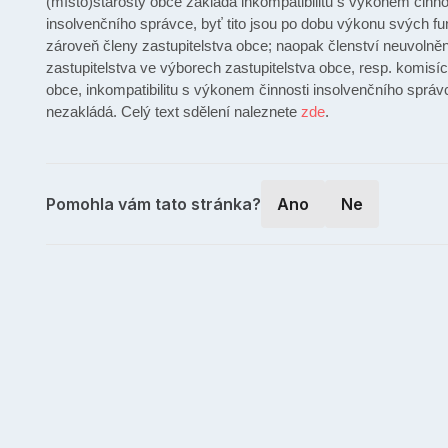
(místo)starosty obce zakládá inkompatibilitu s výkonem činno
insolvenčního správce, byť tito jsou po dobu výkonu svých fu
zároveň členy zastupitelstva obce; naopak členství neuvolně
zastupitelstva ve výborech zastupitelstva obce, resp. komisí
obce, inkompatibilitu s výkonem činnosti insolvenčního správ
nezakládá. Celý text sdělení naleznete
zde
.
Pomohla vám tato stránka?
Ano
Ne