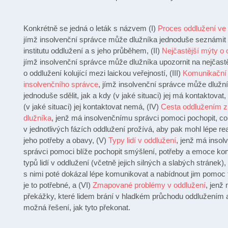
Konkrétně se jedná o leták s názvem (I)
Proces oddlužení ve
jímž insolvenční správce může dlužníka jednoduše seznámit 
institutu oddlužení a s jeho průběhem, (II)
Nejčastější mýty o 
jímž insolvenční správce může dlužníka upozornit na nejčast
o oddlužení kolující mezi laickou veřejností, (III)
Komunikační 
insolvenčního správce
, jímž insolvenční správce může dlužn
jednoduše sdělit, jak a kdy (v jaké situaci) jej má kontaktovat,
(v jaké situaci) jej kontaktovat nemá, (IV)
Cesta oddlužením z
dlužníka
, jenž má insolvenčnímu správci pomoci pochopit, co
v jednotlivých fázích oddlužení prožívá, aby pak mohl lépe re
jeho potřeby a obavy, (V)
Typy lidí v oddlužení
, jenž má inso
správci pomoci blíže pochopit smýšlení, potřeby a emoce ko
typů lidí v oddlužení (včetně jejich silných a slabých stránek),
s nimi poté dokázal lépe komunikovat a nabídnout jim pomoc
je to potřebné, a (VI)
Zmapované problémy v oddlužení
, jenž
překážky, které lidem brání v hladkém průchodu oddlužením 
možná řešení, jak tyto překonat.