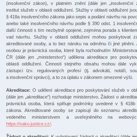
(insolvenční zákon), v platném znění (dále jen „insolvenční 
institut služeb v oblasti oddlužení. Služby v oblasti oddlužení js
§ 418a insolvenčního zákona jako sepis a podání návrhu na povo
anebo také insolvenčního návrhu podle § 390 odst. 1 insolven
další činnosti s tím nezbytně spojené, zejména porada s kliente
vad návrhu. Služby v oblasti oddlužení mohou poskytovat 
akreditované osoby, a to bez nároku na odměnu či jiné plnění.
osobou je právnická osoba, které byla rozhodnutím Ministerstva
ČR (dále jen „ministerstvo“) udělena akreditace pro poskyto
oblasti oddlužení. Činnosti stejného obsahu mohou dále vy
zástupci tzv. regulovaných profesí (tj. advokáti, notáři, so
a insolvenční správci), a to za úplatu v zákonem omezené výši.
Akreditace:
O udělení akreditace pro poskytování služeb v obl
(dále jen „akreditace“) rozhoduje ministerstvo. Žádost o akredit
právnická osoba, která splňuje podmínky uvedené v § 418b 
zákona. Akreditované osoby se zapisují do seznamu akredi
vedeného ministerstvem a uveřejněného na webovýc
https://sako.justice.cz/
.
Žádost o akreditaci:
K vyhotovení žádosti o akreditaci (dále je