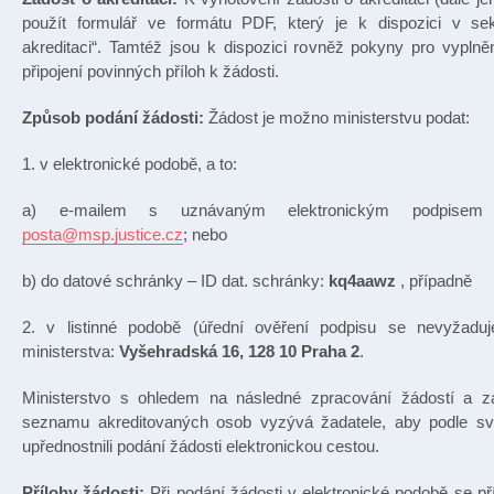
použít formulář ve formátu PDF, který je k dispozici v se
akreditaci“. Tamtéž jsou k dispozici rovněž pokyny pro vyplně
připojení povinných příloh k žádosti.
Způsob podání žádosti:
Žádost je možno ministerstvu podat:
1. v elektronické podobě, a to:
a) e-mailem s uznávaným elektronickým podpisem
posta@msp.justice.cz
; nebo
b) do datové schránky – ID dat. schránky:
kq4aawz
, případně
2. v listinné podobě (úřední ověření podpisu se nevyžadu
ministerstva:
Vyšehradská 16, 128 10 Praha 2
.
Ministerstvo s ohledem na následné zpracování žádostí a z
seznamu akreditovaných osob vyzývá žadatele, aby podle s
upřednostnili podání žádosti elektronickou cestou.
Přílohy žádosti:
Při podání žádosti v elektronické podobě se pří