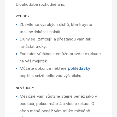
Dlouhodobě rozhodně ano:
VÝHODY
Zbavíte se vysokých dluhů, které byste
jinak nedokázali splatit.
Dluhy se „zafixují“ a přestanou vám tak
narůstat úroky.
Exekutor většinou nemůže provést exekuce
na váš majetek.
Můžete dokonce některé
pohledávky
popřít a snížit celkovou výši dluhu.
NEVÝHODY
Měsíčně vám zůstane stejně peněz jako v
exekuci, pokud máte 4 a více exekucí. O
něco méně peněž vám může měsíčně