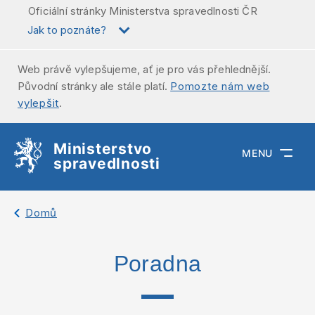
Oficiální stránky Ministerstva spravedlnosti ČR
Jak to poznáte?
Web právě vylepšujeme, ať je pro vás přehlednější.
Původní stránky ale stále platí.
Pomozte nám web
vylepšit
.
Ministerstvo
MENU
spravedlnosti
Zpátky na
Domů
Poradna