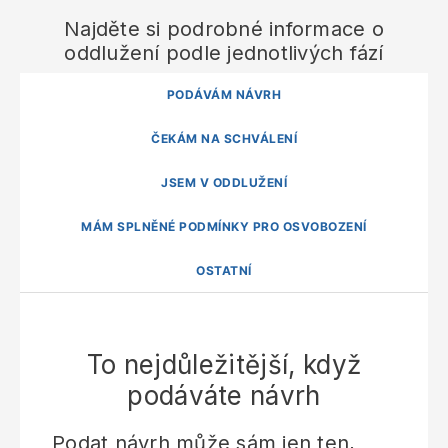
Najděte si podrobné informace o
oddlužení podle jednotlivých fází
PODÁVÁM NÁVRH
ČEKÁM NA SCHVÁLENÍ
JSEM V ODDLUŽENÍ
MÁM SPLNĚNÉ PODMÍNKY PRO OSVOBOZENÍ
OSTATNÍ
To nejdůležitější, když
podáváte návrh
Podat návrh může sám jen ten,