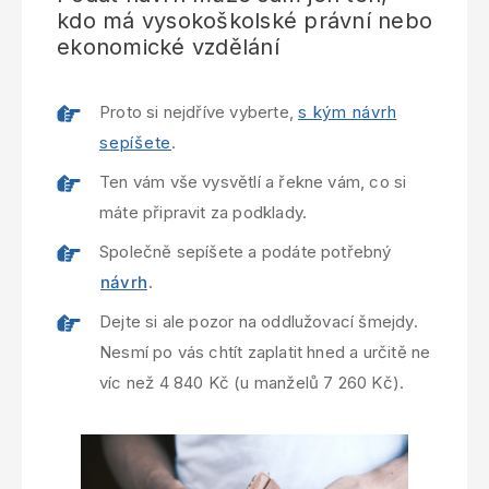
kdo má vysokoškolské právní nebo
ekonomické vzdělání
Proto si nejdříve vyberte,
s kým návrh
sepíšete
.
Ten vám vše vysvětlí a řekne vám, co si
máte připravit za podklady.
Společně sepíšete a podáte potřebný
návrh
.
Dejte si ale pozor na oddlužovací šmejdy.
Nesmí po vás chtít zaplatit hned a určitě ne
víc než 4 840 Kč (u manželů 7 260 Kč).